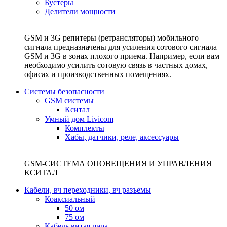
Бустеры
Делители мощности
GSM и 3G репитеры (ретрансляторы) мобильного
сигнала предназначены для усиления сотового сигнала
GSM и 3G в зонах плохого приема. Например, если вам
необходимо усилить сотовую связь в частных домах,
офисах и производственных помещениях.
Системы безопасности
GSM системы
Кситал
Умный дом Livicom
Комплекты
Хабы, датчики, реле, аксессуары
GSM-СИСТЕМА ОПОВЕЩЕНИЯ И УПРАВЛЕНИЯ
КСИТАЛ
Кабели, вч переходники, вч разъемы
Коаксиальный
50 ом
75 ом
Кабель витая пара