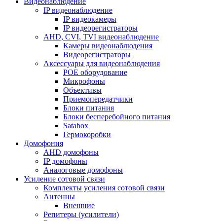
Видеонаблюдение
IP видеонаблюдение
IP видеокамеры
IP видеорегистраторы
AHD, CVI, TVI видеонаблюдение
Камеры видеонаблюдения
Видеорегистраторы
Аксессуары для видеонаблюдения
POE оборудование
Микрофоны
Объективы
Приемопередатчики
Блоки питания
Блоки бесперебойного питания
Satabox
Гермокоробки
Домофония
AHD домофоны
IP домофоны
Аналоговые домофоны
Усиление сотовой связи
Комплекты усиления сотовой связи
Антенны
Внешние
Репитеры (усилители)